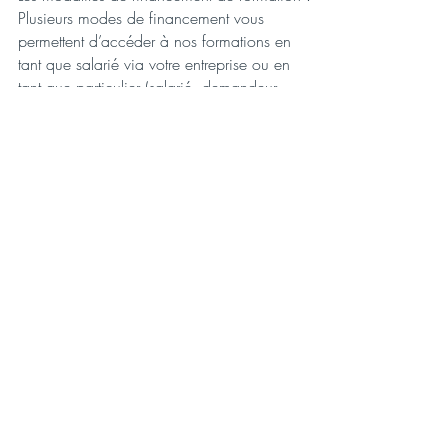
Plusieurs modes de financement vous
permettent d’accéder à nos formations en
tant que salarié via votre entreprise ou en
tant que particulier (salarié, demandeur
d’emploi ou indépendant). APPLAUSE
Formation vous accompagne sur le
financement de votre formation mais votre
inscription sera finalisée dès
contractualisation.
Délais d’accès en formation
Formation inter-entreprise
Nos thématiques et nos dates de formations
sont annoncées sur le site internet
d'APPLAUSE Formation.
Nous nous engageons à répondre à vos
demandes d’informations sous 72h ouvrées.
Les inscriptions sont closes 2 jours ouvrés