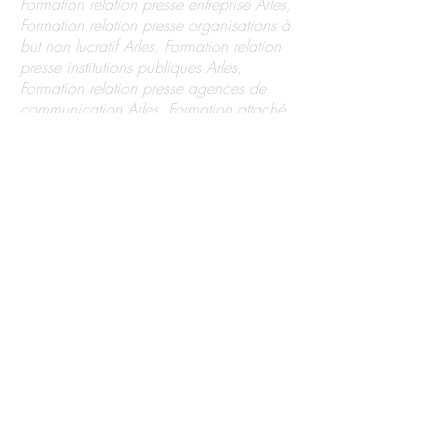
Formation relation presse entreprise Arles,
Formation relation presse organisations à
but non lucratif Arles, Formation relation
presse institutions publiques Arles,
Formation relation presse agences de
communication Arles, Formation attaché
de presse Arles, Relation presse vidéo
Arles, Relation presse d'une entreprise
Arles, Relation presse publicité Arles,
Relation presse radio Arles, Relation
presse télé Arles, Relation presse TV Arles,
Lancement de produit Arles, Réussir un
lancement de produit Arles, Formation
relation presse business Arles, Formation
attaché de presse Arles, Formation chargé
de communication Arles, Formation
pigiste Arles, Formation journaliste prise
de parole Arles, Journaliste prise de parole
Arles, Formation responsable
communication Arles, Mettre en place un
plan de communication Arles, Création
de stratégies de communication Arles,